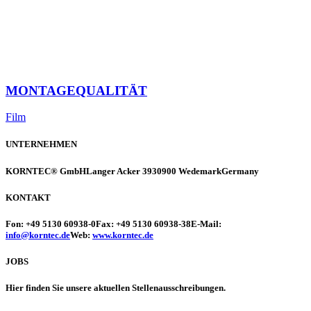
MONTAGEQUALITÄT
Film
UNTERNEHMEN
KORNTEC® GmbH
Langer Acker 39
30900 Wedemark
Germany
KONTAKT
Fon: +49 5130 60938-0
Fax: +49 5130 60938-38
E-Mail:
info@korntec.de
Web:
www.korntec.de
JOBS
Hier finden Sie unsere aktuellen Stellenausschreibungen.