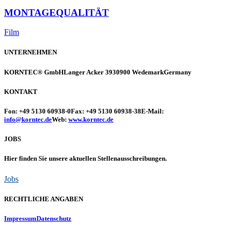
MONTAGEQUALITÄT
Film
UNTERNEHMEN
KORNTEC® GmbH
Langer Acker 39
30900 Wedemark
Germany
KONTAKT
Fon: +49 5130 60938-0
Fax: +49 5130 60938-38
E-Mail:
info@korntec.de
Web:
www.korntec.de
JOBS
Hier finden Sie unsere aktuellen Stellenausschreibungen.
Jobs
RECHTLICHE ANGABEN
Impressum
Datenschutz